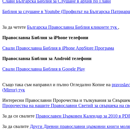
Слави Българска Библия за Слушане в архив по Глави
Библия за слушане в Youtube (Профилът на Българска Патриар
За да четете
Българска Православна Библия кликнете тук
,
Православна Библия за iPhone телефони
Свали Православна Библия в iPhone AppStore Програма
Православна Библия за Android телефони
Свали Православна Библия в Google Play
Също така съм направил и пълно Огледално Копие на
pravoslav
(Mirror) тук
Интересни Православни Пророчества и тълкувания за Свършека 
Пророчества на нашите Православни Светий за свършека на св
За да си свалите
Православен Църковен Календар за 2010 в PD
За да свалите
Други Древни православни църковни книги моля