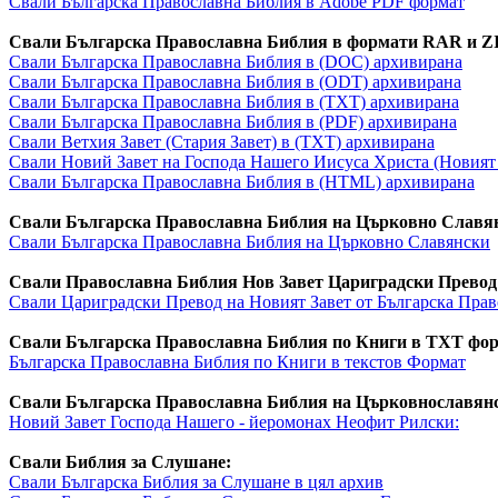
Свали Българска Православна Библия в Adobe PDF формат
Свали Българска Православна Библия в формати RAR и Z
Свали Българска Православна Библия в (DOC) архивирана
Свали Българска Православна Библия в (ODT) архивирана
Свали Българска Православна Библия в (TXT) архивирана
Свали Българска Православна Библия в (PDF) архивирана
Свали Ветхия Завет (Стария Завет) в (TXT) архивирана
Свали Новий Завет на Господа Нашего Иисуса Христа (Новият 
Свали Българска Православна Библия в (HTML) архивирана
Свали Българска Православна Библия на Църковно Славя
Свали Българска Православна Библия на Църковно Славянски
Свали Православна Библия Нов Завет Цариградски Превод
Свали Цариградски Превод на Новият Завет от Българска Пра
Свали Българска Православна Библия по Книги в TXT фо
Българска Православна Библия по Книги в текстов Формат
Свали Българска Православна Библия на Църковнославян
Новий Завет Господa Нашего - йеромонах Неофит Рилски:
Свали Библия за Слушане:
Свали Българска Библия за Слушане в цял архив