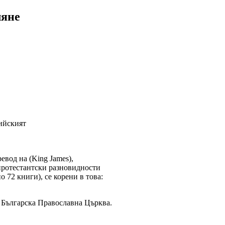
ляне
ийският
вод на (King James),
протестантски разновидности
72 книги), се корени в това:
 Българска Православна Църква.