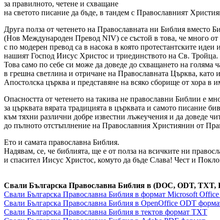
за правилното, четене и схващане
на светото писание да бъде, в тандем с Православният Христия
Друга полза от четенето на Православната ни Библия вместо Би
(Нов Международен Превод NIV) се състой в това, че много от
с по модерен превод са в насока в която протестантските идеи и
нашият Господ Иисус Христос и триединството на Св. Тройца.
Това само по себе си може да доведе до схващането на голяма 
в грешна светлина и отричане на Православната Църква, като 
Апостолска църква и представяне на всяко сборище от хора в и
Опасността от четенето на такива не православни Библии е мн
за църквата вярата традицията в църквата и самото писание би
към тяхни различни добре известни лъжеучения и да доведе чит
до пълното отстъплнение на Православния Християнин от Пра
Ето и самата православна Библия.
Надявам, се, че библията, ще е от полза на всичките ни правос
и спасител Иисус Христос, комуто да бъде Слава! Чест и Покл
Свали Българска Православна Библия в (DOC, ODT, TXT, 
Свали Българска Православна Библия в формат Microsoft Offic
Свали Българска Православна Библия в OpenOffice ODT форма
Свали Българска Православна Библия в тектов формат TXT