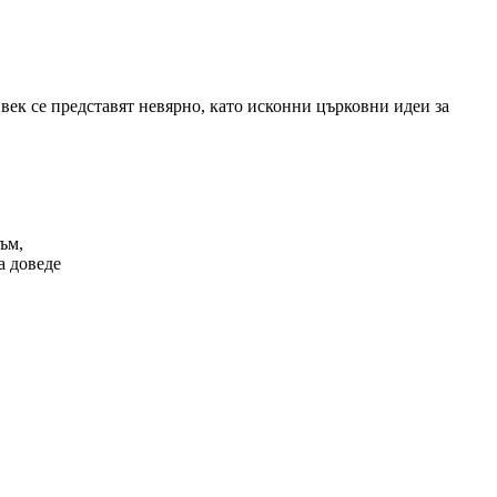
1 век се представят невярно, като исконни църковни идеи за
ъм,
а доведе