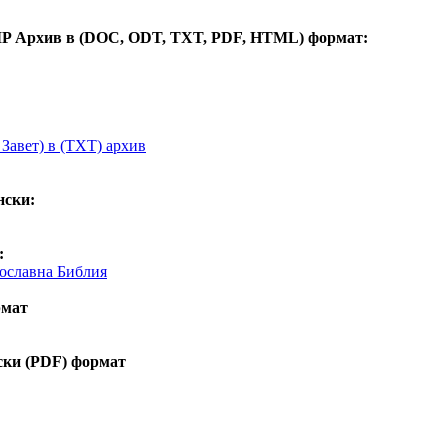
IP Архив в (DOC, ODT, TXT, PDF, HTML) формат:
Завет) в (TXT) архив
нски:
:
вославна Библия
рмат
ски (PDF) формат