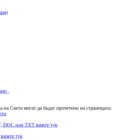
шия)
ieto
,
на Света могат да бъдат прочетени на страницата:
ета
F, DOC или TXT вижте тук
 вижте тук