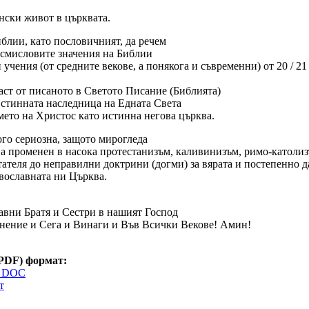
нски живот в църквата.
блии, като пословичният, да речем
 смисловите значения на Библии
 учения (от средните векове, а понякога и съвременни) от 20 / 2
част от писаното в Светото Писание (Библията)
истинната наследница на Едната Света
мето на Христос като истинна негова църква.
ого сериознa, защото мирогледа
ва променен в насока протестанизъм, каливинизъм, римо-католиз
ателя до неправилни доктрини (догми) за вярата и постепенно д
вославната ни Църква.
лавни Братя и Сестри в нашият Господ
онение и Сега и Винаги и Във Всички Векове! Амин!
PDF) формат:
e DOC
т