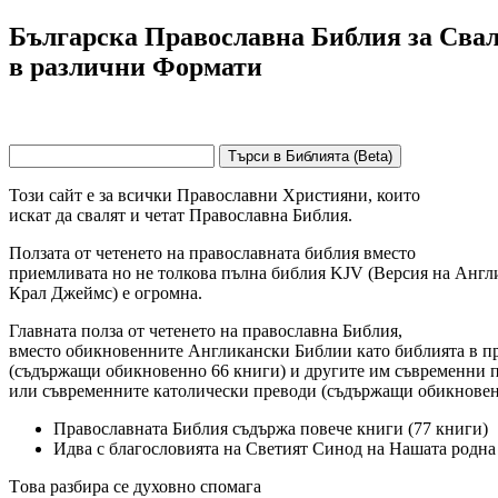
Българска Православна Библия за Сва
в различни Формати
Този сайт е за всички Православни Християни, които
искат да свалят и четат Православна Библия.
Ползата от четенето на православната библия вместо
приемливата но не толкова пълна библия KJV (Версия на Англ
Крал Джеймс) е огромна.
Главната полза от четенето на православна Библия,
вместо обикновенните Англикански Библии като библията в пре
(съдържащи обикновенно 66 книги) и другите им съвременни 
или съвременните католически преводи (съдържащи обикновено 
Православната Библия съдържа повече книги (77 книги)
Идва с благословията на Светият Синод на Нашата родна
Tова разбира се духовно спомага